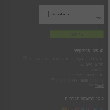
סניפים ופרטי קשר
הנהלת קבוצת קיסר – ניהול נכסים, בניה ועסקים.
החשמונאים 96
תל אביב
סניפים: בפריסה ארצית.
1599-55-66-55 | 052-5416313
Email
קיסר ברשתות חברתיות