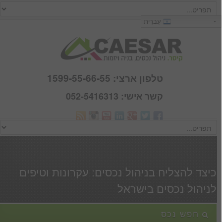
כניסה
עִבְרִית
שם משתמש :
סיסמא :
טלפון ארצי: 1599-55-66-55
קשר אישי: 052-5416313
Webmail
זכור אותי
הרשם
|
שכחתי סיסמא
כיצד להצליח בניהול נכסים: עקרונות וטיפים
לניהול נכסים בישראל
חפש נכס