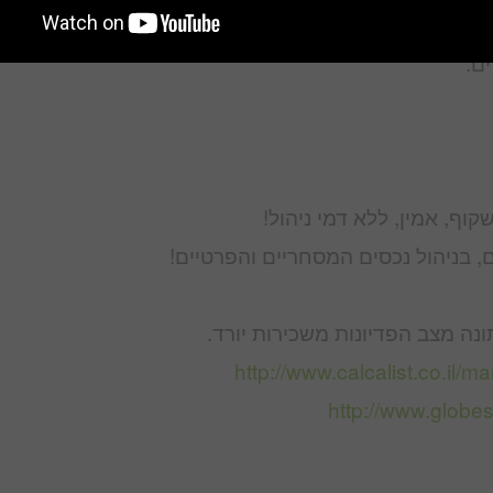
קניון כגון השכרת שטחים, חניונים, דוכנים, ירידים, שטח
 המלווה ביצירתיות תביא בידול על פני המתחרים ואת הקניון
ם.
קוף, אמין, ללא דמי ניהול!
 בניהול נכסים המסחריים והפרטיים!
נה מצב הפדיונות משכירות יורד.
http://www.calcalist.co.il/m
http://www.globe