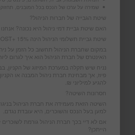
שמירה על ערכו של הנכס בכל המובנים, תחזוקת
שיטת הגבייה של חברות הניהול?
האם שיטת גביית דמי ניהול היא נכונה? אנחנו
שיטת גביית תשלומי הניהול הינה COST+ 15%, האם זה נכון ? בואו נבחן זאת:
במקום שחברת הניהול תחשוב כל הזמן על ניהול
האינטרס של חברת הניהול הוא איך לגרום ליות
נניח שיש תקלה במערכת המיזוג של הקניון, בב
פיוז, אך מבחינת חברת ניהול המבנה או הקניון
להגיע למיליוני ₪.
חסרונות השיטה?
השיטה הזאת מעמידה את חברת הניהול בניגוד 
למען בעל הנכס והשוכרים, היא עובדת נגדם.
הייתכן?