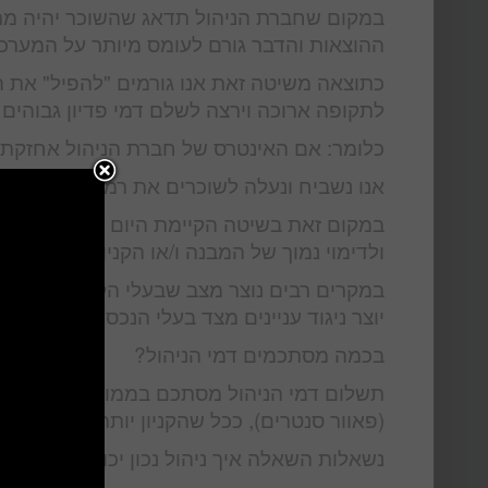
במקום שחברת הניהול תדאג שהשוכר יהיה מרו
ההוצאות והדבר גורם לעומס מיותר על המערכ
כתוצאה משיטה זאת אנו גורמים "להפיל" את ה
לתקופה ארוכה וירצה לשלם דמי פדיון גבוהים 
כלומר: אם האינטרס של חברת הניהול אחזקת ה
אנו נשביח ונעלה לשוכרים את רמת הרווחיות, ה
במקום זאת בשיטה הקיימת היום אנו גורמים ל
ולדימוי נמוך של המבנה ו/או הקניון , לירידת ע
במקרים רבים נוצר מצב שבעלי הקניון הקימו ח
יוצר ניגוד עניינים מצד בעלי הנכס, ושוב השו
בכמה מסתכמים דמי הניהול?
(פאוור סנטרים), ככל שהקניון יותר מצליח כך ע
נשאלות השאלה איך ניהול נכון יכול להעלות א