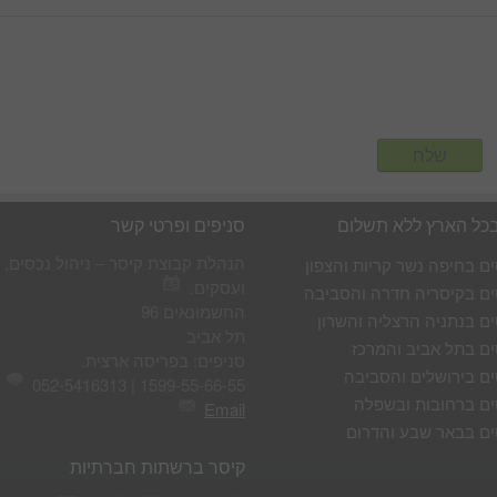
בכל הארץ ללא תשלום
סניפים ופרטי קשר
הנהלת קבוצת קיסר – ניהול נכסים, 
ים בחיפה נשר קריות והצפון
ועסקים.
ים בקיסריה חדרה והסביבה
החשמונאים 96
ים בנתניה הרצליה והשרון
תל אביב
ים בתל אביב והמרכז
סניפים: בפריסה ארצית.
ים בירושלים והסביבה
1599-55-66-55 | 052-5416313
ים ברחובות ובשפלה
Email
ים בבאר שבע והדרום
קיסר ברשתות חברתיות