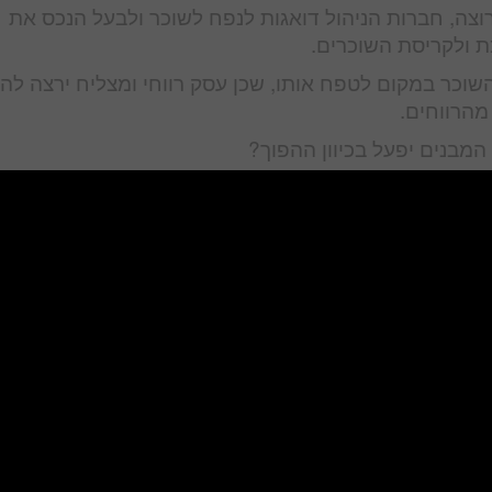
צה, חברות הניהול דואגות לנפח לשוכר ולבעל הנכס את
ת ולקריסת השוכרים.
שוכר במקום לטפח אותו, שכן עסק רווחי ומצליח ירצה לה
מהרווחים.
מבנים יפעל בכיוון ההפוך?
שוכרים ירגישו בטוחים וגם ישלמו ברצון רב.
שטחים מ"ר ריקים ומפסידים, אנו גורמים לתדמית בעייתית
רך הקניון או המרכז המסחרי.
ברה ניהול משלהם כדי להרוויח גם את דמי הניהול, דבר א
כרים מפסידים, דבר שיכול להביא גם למרד שוכרים.
תשלום דמי הניהול מסתכם בממוצע, כ 55 ₪ למ"ר במרכז מסחרי בקניון סגור, וכ 15 ₪ למ"ר לקניון פת
ולים דמי הניהול.
ת רמת ההכנסה ולהוריד את דמי הניהול ?