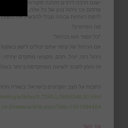
ישנם הרבה דרכים והרבה מקורות הכנסה לבעלי ה
פרסום וכו' ניהול נכון של כל אלה, תמהיל נכון
לרמת רווחיות גבוהה מבלי להכשיל את השוכרי
מה הפיתרון?
"כל הסוד הוא בניהול"
אם הניהול של קיסר אתם יכולים לישון בשקט!
ניהול רזה, יעיל, חכם, מקצועי מתקדם יצירתי, ש
זה הזמן לעבור לשיטה המתקדמת ביותר בעולם,
כתבות על מצב הקניונים בישראל: בשורה תחתו
arketing/articles/0,7340,L-3656348,00.html
s.co.il/news/article.aspx?did=1001084424
צור קשר