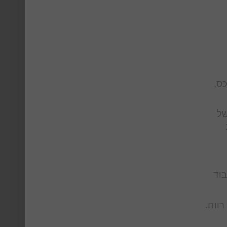
ס,
של
בוד
אם לא דיי בכך חברת הניהול גורמת לשוכרים להוצאות מרובות ומעמיסה עליהם את כל ההוצאות + 15% רווח.