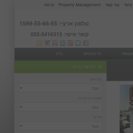
קיסר
צור קשר
Property Management
כניסה
אודות קבוצת קיסר
Webmail
טלפון ארצי: 1599-55-66-55
קשר אישי: 052-5416313
שקעות
כל הנכסים
בלוג
חפש נכס
בחר אזור
השכרה או מכירה
חדרים