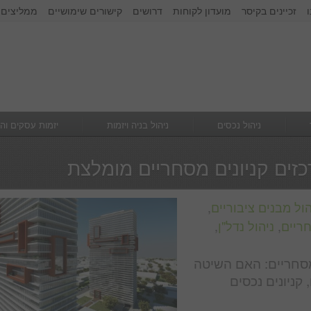
זכיינים בקיסר
מועדון לקוחות
דרושים
קישורים שימושיים
ממליצים 
זכור אותי
הרשם
|
שכחתי סיסמא
ניהול נכסים
ניהול בניה ויזמות
יזמות עסקים וה
זים קניונים מסחריים מומלצת
הול מבנים ציבוריים
,
חריים
,
ניהול נדל"ן
,
 מסחריים: האם השיטה
קניונים נכסים