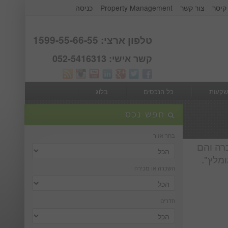
קיסר
צור קשר
Property Management
כניסה
אודות קבוצת קיסר
Webmail
טלפון ארצי: 1599-55-66-55
קשר אישי: 052-5416313
שקעות
כל הנכסים
בלוג
חפש נכס
בחר אזור
רה והם
ומלץ".
השכרה או מכירה
חדרים