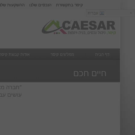
קיסר בתקשורת
הנכסים שלנו
ההשקעות שלנו
כניסה
עִבְרִית
עִבְרִית
שם משתמש :
סיסמא :
דף הבית
ממליצים קיסר
אודות קבוצת קיסר
מה חדש
צור קשר
חיים חכם
"חברה מצ
עושים עבו