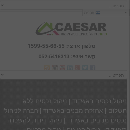
כניסה
עִבְרִית
שם משתמש :
סיסמא :
טלפון ארצי: 1599-55-66-55
קשר אישי: 052-5416313
Webmail
זכור אותי
הרשם
|
שכחתי סיסמא
ניהול נכסים באשדוד | ניהול נכסים ללא
תשלום | אחזקת מבנים באשדוד | חברה לניהול
נכסים מניבים באשדוד | ניהול דירות להשכרה
באשדוד | ניהול קניונים | ניהול מרכזים