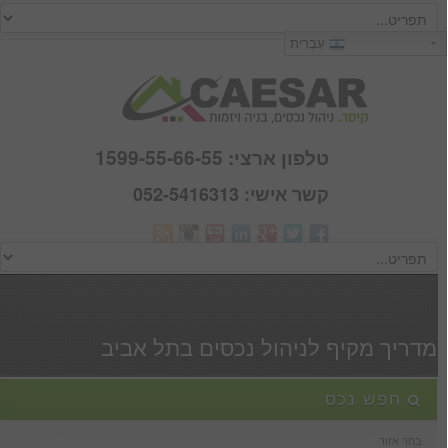
כניסה
עִבְרִית
שם משתמש :
סיסמא :
טלפון ארצי: 1599-55-66-55
קשר אישי: 052-5416313
Webmail
זכור אותי
הרשם
|
שכחתי סיסמא
מדריך מקיף לניהול נכסים בתל אביב
חפש נכס
בחר אזור