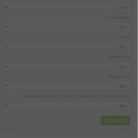
השכרה או מכירה
חדרים
מחיר מינימאלי
מחיר מקסימאלי
בחר נכס להשכרה, מכירה, השקעה, נדל''ן מסחרי, פרוייקטים חדשים ושטחים
חפש נכס