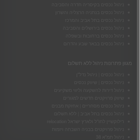
ניהול נכסים בקיסריה חדרה והסביבה
ניהול נכסים בנתניה הרצליה והשרון
ניהול נכסים בתל אביב והמרכז
ניהול נכסים בירושלים והסביבה
ניהול נכסים ברחובות ובשפלה
ניהול נכסים בבאר שבע והדרום
מגוון פתרונות ניהול ללא תשלום
ניהול נכסים | ניהול נדל"ן
ניהול נכסים | שיווק נכסים
ניהול דירות להשקעה וליווי משקיעים
שיווק פרויקטים חדשים למגורים
ניהול נכסים מסחריים | אחזקת מבנים
ניהול נכסים בתל אביב | ללא תשלום
רילוקשיין לחו"ל ולארץ ישראל relocation
ניהול פרויקטים בבניה השבחה ויזמות
ניהול תמ"א 38