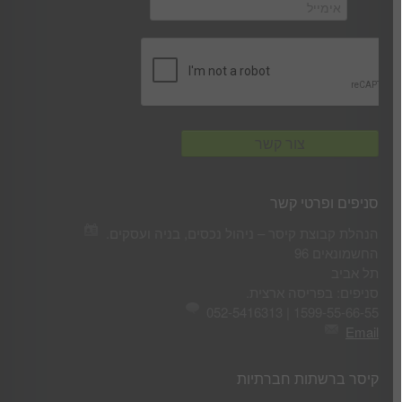
סניפים ופרטי קשר
הנהלת קבוצת קיסר – ניהול נכסים, בניה ועסקים.
החשמונאים 96
תל אביב
סניפים: בפריסה ארצית.
1599-55-66-55 | 052-5416313
Email
קיסר ברשתות חברתיות