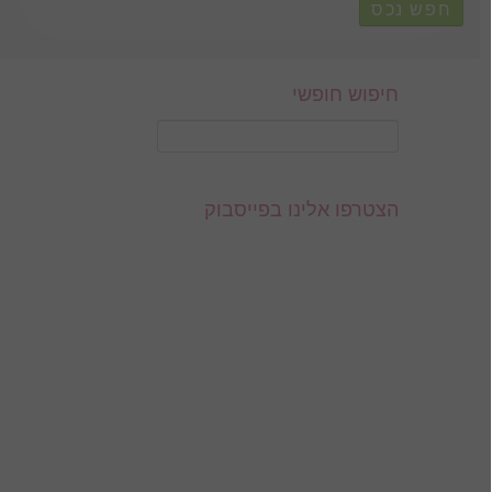
חפש נכס
חיפוש חופשי
הצטרפו אלינו בפייסבוק