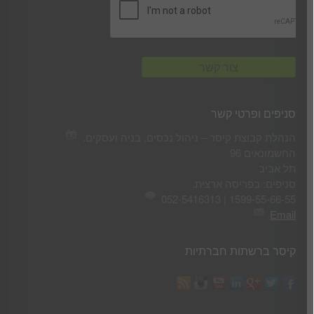
סניפים ופרטי קשר
הנהלת קבוצת קיסר – ניהול נכסים, בניה ועסקים.
החשמונאים 96
תל אביב
סניפים: בפריסה ארצית.
1599-55-66-55 | 052-5416313
Email
קיסר ברשתות חברתיות