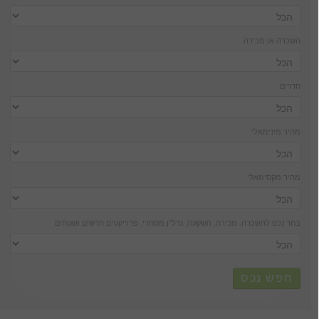
השכרה או מכירה
חדרים
מחיר מינימאלי
מחיר מקסימאלי
בחר נכס להשכרה, מכירה, השקעה, נדל''ן מסחרי, פרוייקטים חדשים ושטחים
חפש נכס