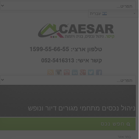
כניסה
עִבְרִית
שם משתמש :
סיסמא :
טלפון ארצי: 1599-55-66-55
קשר אישי: 052-5416313
Webmail
זכור אותי
הרשם
|
שכחתי סיסמא
ניהול נכסים מתחמי מגורים דיור ונופש
חפש נכס
בחר אזור