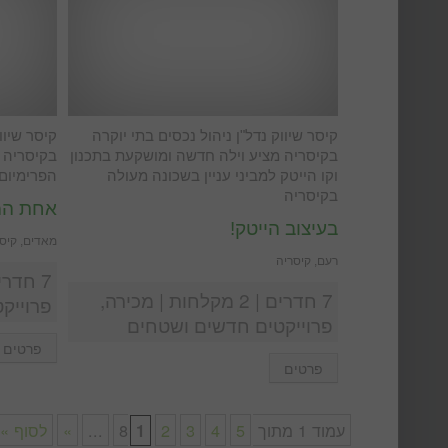
קיסר שיווק נדל"ן ניהול נכסים בתי יוקרה
קיסר שיוו
בקיסריה מציע וילה חדשה ומושקעת בתכנון
וקו הייטק למביני עניין בשכונה מעולה
הפרימיום
בקיסריה
אחת המ
בעיצוב הייטק!
מאדים, קיס
רעם, קיסריה
7 חדרים | 2 מקלחות | מכירה,
פרוייק
פרוייקטים חדשים ושטחים
פרטים
פרטים
עמוד 1 מתוך 8
5
4
3
2
...
»
לסוף »
1