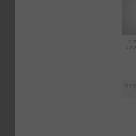
רות
ק לים
וייקטים