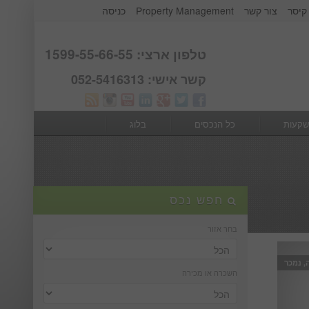
קיסר
צור קשר
Property Management
כניסה
אודות קבוצת קיסר
Webmail
טלפון ארצי: 1599-55-66-55
קשר אישי: 052-5416313
שקעות
כל הנכסים
בלוג
חפש נכס
בחר אזור
, נמכר
השכרה או מכירה