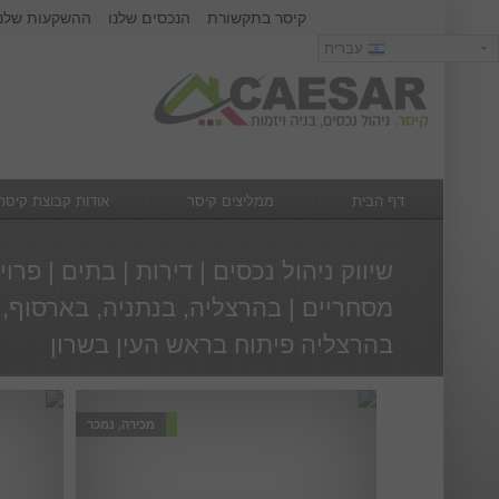
קיסר בתקשורת
הנכסים שלנו
ההשקעות שלנו
כניסה
עִבְרִית
עִבְרִית
שם משתמש :
סיסמא :
דף הבית
ממליצים קיסר
אודות קבוצת קיסר
מה חדש
צור קשר
שיווק ניהול נכסים | דירות | בתים | פרו
מסחריים | בהרצליה, בנתניה, בארסוף, 
בהרצליה פיתוח בראש העין בשרון
מכירה, נמכר