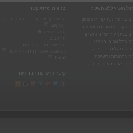
בכל הארץ ללא תשלום
סניפים ופרטי קשר
הנהלת קבוצת קיסר – ניהול נכסים, 
ים בחיפה נשר קריות והצפון
ועסקים.
ים בקיסריה חדרה והסביבה
החשמונאים 96
ים בנתניה הרצליה והשרון
תל אביב
ים בתל אביב והמרכז
סניפים: בפריסה ארצית.
ים בירושלים והסביבה
1599-55-66-55 | 052-5416313
ים ברחובות ובשפלה
Email
ים בבאר שבע והדרום
קיסר ברשתות חברתיות