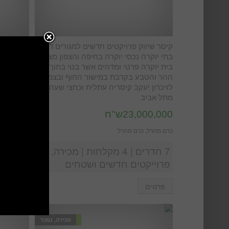
קיסר שיווק פרויקטים חדשים למגורים דירות
קיסר ניהו
בתי יוקרה נכסי יוקרה בחיפה והצפון מציע
יוקרה בכ
בית יוקרה פרטי ומדהים אשר בנוי בתוך
למכירה ו
ההר והטבע בקרבת במישור החוף ובצמוד
בסמוך לה
לזיכרון יעקב קיסריה עתלית וכחצי שעה
4,000,000
מתל אביב
, כפר שמריה
23,000,000ש''ח
כרם מהרל, כרם מהרל
מכירה
7 חדרים | 4 מקלחות | מכירה,
פרוייקטים חדשים ושטחים
פרטים
פרטים
מכירה, נמכר