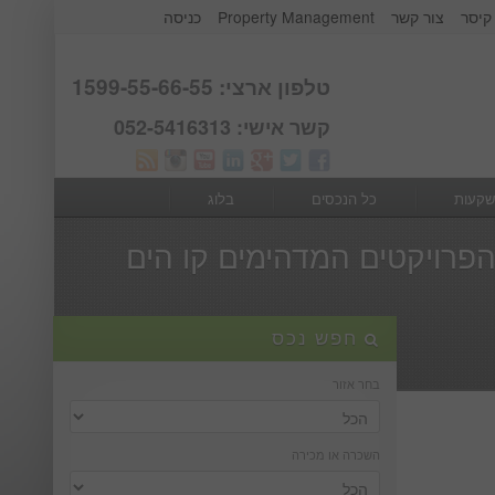
קיסר
צור קשר
Property Management
כניסה
אודות קבוצת קיסר
Webmail
טלפון ארצי: 1599-55-66-55
קשר אישי: 052-5416313
שקעות
כל הנכסים
בלוג
 הפרויקטים המדהימים קו הים
חפש נכס
בחר אזור
השכרה או מכירה