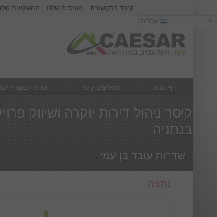
קיסר בתקשורת
הנכסים שלנו
ההשקעות שלנו
כניסה
עִבְרִית
עִבְרִית
שם משתמש :
סיסמא :
דף הבית
ממליצים קיסר
אודות קבוצת קיסר
מה חדש
צור קשר
קיסר ניהול דירות יוקרה ושיווק פר
בנתניה
שדרות עובד בן עמי
נתניה