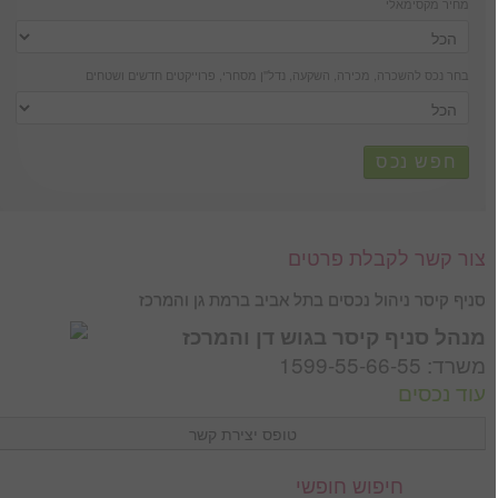
מחיר מקסימאלי
בחר נכס להשכרה, מכירה, השקעה, נדל''ן מסחרי, פרוייקטים חדשים ושטחים
חפש נכס
צור קשר לקבלת פרטים
סניף קיסר ניהול נכסים בתל אביב ברמת גן והמרכז
מנהל סניף קיסר בגוש דן והמרכז
משרד: 1599-55-66-55
עוד נכסים
טופס יצירת קשר
שם *
חיפוש חופשי