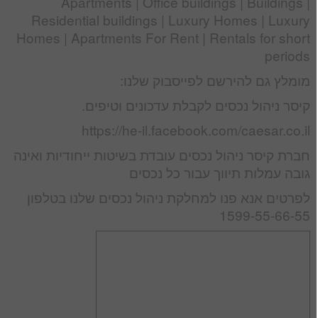
Apartments | Office buildings | Buildings |
Residential buildings | Luxury Homes | Luxury
Homes | Apartments For Rent | Rentals for short
periods
מומלץ גם להירשם לפייסבוק שלנו:
קיסר ניהול נכסים לקבלת עדכונים וטיפים.
https://he-il.facebook.com/caesar.co.il
חברת קיסר ניהול נכסים עובדת בשיטות ייחודיות ואינה
גובה עמלות תיווך עבור כל נכסים
לפרטים אנא פנו למחלקת ניהול נכסים שלנו בטלפון
1599-55-66-55