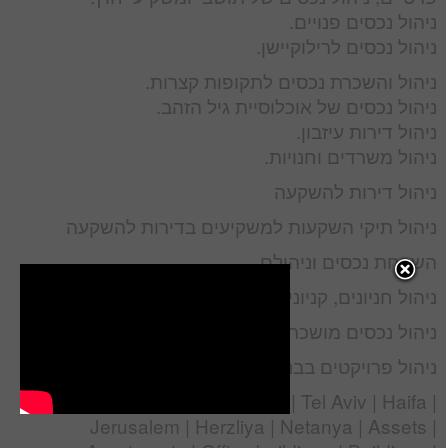
ניהול נכסים פנויים.
ניהול נכסים לרילוקיישן.
ניהול והשכרת נכסים לתקופות קצרות.
ניהול נכסים של אוכלוסיית גיל הזהב.
ניהול דירות עיזבון.
ניהול משרדים וחנויות.
ניהול דירות להשקעה
ניהול תיקי השקעות למשקיעים בדירות להשקעה
השבחת נכסים וניהולם
ניהול חניונים, קניונים בתי מלון, קרקעות
ניהול נכסים מושכרים
ניהול פרויקטים בבניה בישראל
Property Management Israel | Tel Aviv | Haifa |
Jerusalem | Herzliya | Netanya | Assets |