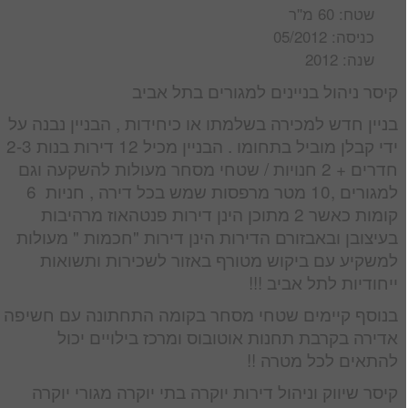
שטח: 60 מ''ר
כניסה: 05/2012
שנה: 2012
קיסר ניהול בניינים למגורים בתל אביב
בניין חדש למכירה בשלמתו או כיחידות , הבניין נבנה על
ידי קבלן מוביל בתחומו . הבניין מכיל 12 דירות בנות 2-3
חדרים + 2 חנויות / שטחי מסחר מעולות להשקעה וגם
למגורים ,10 מטר מרפסות שמש בכל דירה , חניות 6
קומות כאשר 2 מתוכן הינן דירות פנטהאוז מרהיבות
בעיצובן ובאבזורם הדירות הינן דירות "חכמות " מעולות
למשקיע עם ביקוש מטורף באזור לשכירות ותשואות
ייחודיות לתל אביב !!!
בנוסף קיימים שטחי מסחר בקומה התחתונה עם חשיפה
אדירה בקרבת תחנות אוטובוס ומרכז בילויים יכול
להתאים לכל מטרה !!
קיסר שיווק וניהול דירות יוקרה בתי יוקרה מגורי יוקרה