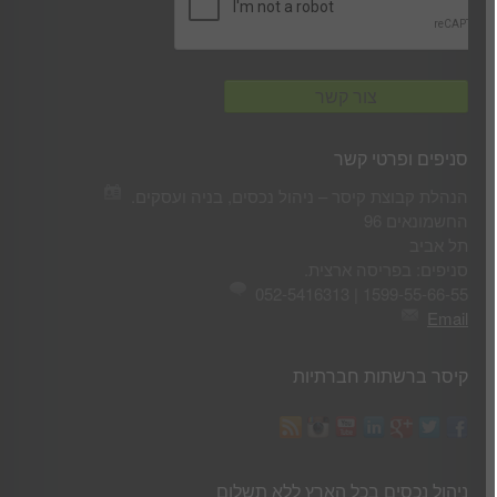
סניפים ופרטי קשר
הנהלת קבוצת קיסר – ניהול נכסים, בניה ועסקים.
החשמונאים 96
תל אביב
סניפים: בפריסה ארצית.
1599-55-66-55 | 052-5416313
Email
קיסר ברשתות חברתיות
ניהול נכסים בכל הארץ ללא תשלום