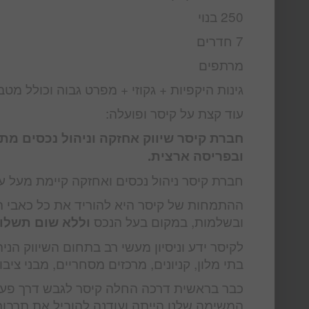
250 בנוי
7 חדרים
מרתפים
גינות היקפיות + גקוזי + מפרט גבוה וכולל מט
עוד קצת על קיסר ופועלה:
חברת קיסר שיווק אחזקה וניהול נכסים מת
ובפריסה ארצית.
חברת קיסר ניהול נכסים ואחזקה קיימת מעל עשור והיא מנהלת מעל 00
ההתמחות של קיסר היא להוריד את כל כאבי ה
ובשלמות, במקום בעל הנכס
וללא שום תשלו
לקיסר ידע וניסיון מעשי רב בתחום השיווק הניה
בתי מלון, קניונים, מרכזים מסחריים, מבני ציבו
כבר בראשית דרכה החלה קיסר לגבש דרך פעול
המשימה שלנו הייתה ועודנה להוביל את תרבות ה