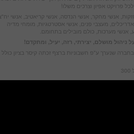
ל פרויקט אפיון וצרכים משלו!
זקות, אנשי מחקר, אנשי הנדסה, אנשי קריאטיב, אנשי יח"צ
 אדריכלים, מעצבי פנים, אנשי אסטרטגיות, מומחי מדיה
, אנשי מערכות, כולם מובילים בתחומם.
ניהול מושלם, יצירתי, רזה, יעיל, ומתקדם!
חברה שנערך ע"פ חשבוניות ברצף זכתה קיסר בציון כולל 
3
יטה המושלמת:
מת