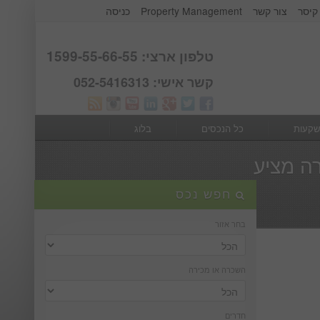
קיסר
צור קשר
Property Management
כניסה
אודות קבוצת קיסר
Webmail
טלפון ארצי: 1599-55-66-55
קשר אישי: 052-5416313
שקעות
כל הנכסים
בלוג
רה מציע
חפש נכס
בחר אזור
השכרה או מכירה
חדרים