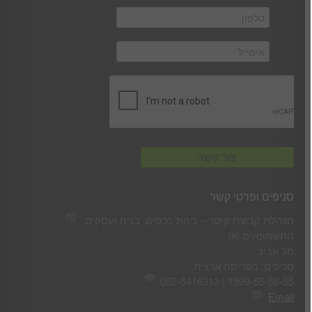
סניפים ופרטי קשר
הנהלת קבוצת קיסר – ניהול נכסים, בניה ועסקים.
החשמונאים 96
תל אביב
סניפים: בפריסה ארצית.
1599-55-66-55 | 052-5416313
Email