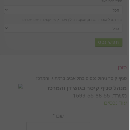
מחיר מקסימאלי
בחר נכס להשכרה, מכירה, השקעה, נדל''ן מסחרי, פרוייקטים חדשים ושטחים
חפש נכס
סוכן
סניף קיסר ניהול נכסים בתל אביב ברמת גן והמרכז
מנהל סניף קיסר בגוש דן והמרכז
משרד: 1599-55-66-55
עוד נכסים
שם *