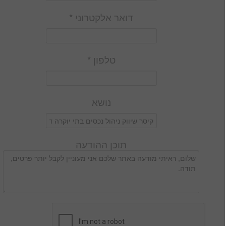
דואר אלקטרוני *
טלפון *
נושא
תוכן ההודעה