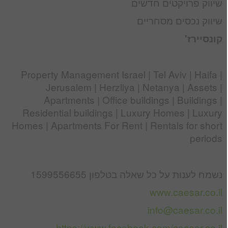
שיווק פרויקטים חדשים
שיווק נכסים מסחריים
קונסיירז
'
Property Management Israel | Tel Aviv | Haifa |
Jerusalem | Herzliya | Netanya | Assets |
Apartments | Office buildings | Buildings |
Residential buildings | Luxury Homes | Luxury
Homes | Apartments For Rent | Rentals for short
periods
נשמח לענות על כל שאלה בטלפון 1599556655
www.caesar.co.il
info@caesar.co.il
https://www.facebook.com/caesar.co.il