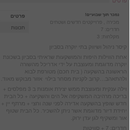
פרטים
נמכר תוך שבועיים!
פרטים
מכירה , פרוייקטים חדשים ושטחים
תכונות
חדרים: 7
מקלחות: 3
קיסר ניהול ושיווק בתי יוקרה בסביון
אחת הווילות היפות והמושקעות שראיתי בסביון בשכונת
יוקרה מדוגמת ומעוצבת על ידי אדריכל מהשורה
הראשונה בהשקעה ( בית חכם) מטורפת לבוא
ולהתאהב…קרוב לקניות מסחר בילוי אזור מבוקש מאוד.
וילה ענקית ומעוצבת ממש יצירת אומנות ב 3 מפלסים +
בריכה מרהיבה המשקיפה אל הים והשקיעה + כל הבית
חדש שופץ בהשקעה אדירה לפני שנה וחצי + מרתף יין +
יחידת דיור מדוגמת אשר ניתן להשכיר. כל הבית שטוף
אור ומשקיף לגן עדן ירוק.
חדרים: 7 + סוויטות