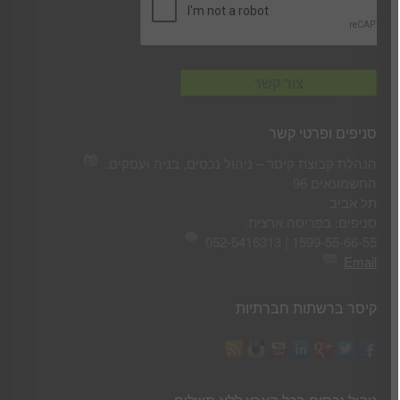
סניפים ופרטי קשר
הנהלת קבוצת קיסר – ניהול נכסים, בניה ועסקים.
החשמונאים 96
תל אביב
סניפים: בפריסה ארצית.
1599-55-66-55 | 052-5416313
Email
קיסר ברשתות חברתיות