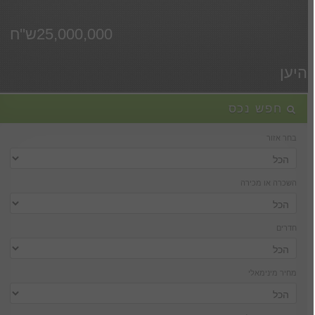
25,000,000ש''ח
היען
חפש נכס
בחר אזור
השכרה או מכירה
חדרים
מחיר מינימאלי