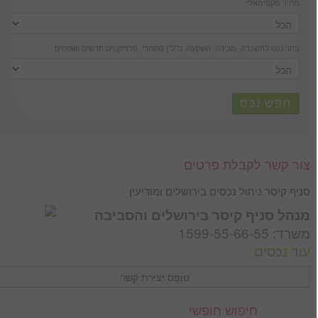
מחיר מקסימאלי
בחר נכס להשכרה, מכירה, השקעה, נדל''ן מסחרי, פרוייקטים חדשים ושטחים
חפש נכס
צור קשר לקבלת פרטים
סניף קיסר ניהול נכסים בירושלים ומודיעין
מנהל סניף קיסר בירושלים והסביבה
משרד: 1599-55-66-55
עוד נכסים
טופס יצירת קשר
שם *
חיפוש חופשי