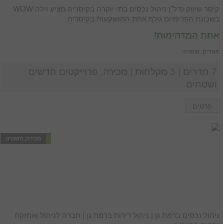
קיסר שיווק נדל"ן ניהול נכסים בתי יוקרה בקיסריה מציע וילה WOW
בשכונת הפרימיום גולף אחת המושקעות בקיסריה
אחת המדהימות!
מאדים, קיסריה
7 חדרים | 3 מקלחות | מכירה, פרוייקטים חדשים
ושטחים
פרטים
מכירה, השכרה
ניהול נכסים ברמת גן | ניהול דירות ברמת גן | חברה לניהול ואחזקת