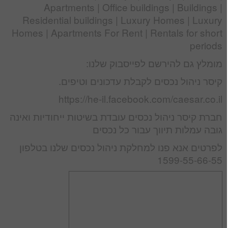
Apartments | Office buildings | Buildings |
Residential buildings | Luxury Homes | Luxury
Homes | Apartments For Rent | Rentals for short
periods
מומלץ גם להירשם לפייסבוק שלנו:
קיסר ניהול נכסים לקבלת עדכונים וטיפים.
https://he-il.facebook.com/caesar.co.il
חברת קיסר ניהול נכסים עובדת בשיטות ייחודיות ואינה
גובה עמלות תיווך עבור כל נכסים
לפרטים אנא פנו למחלקת ניהול נכסים שלנו בטלפון
1599-55-66-55