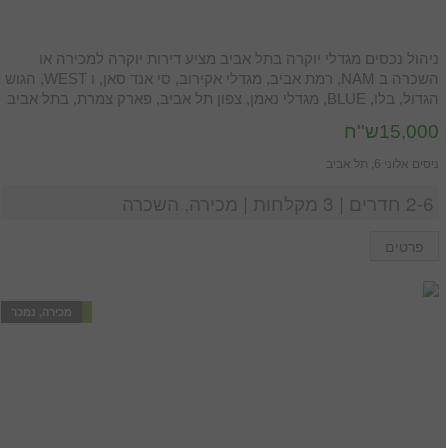
ניהול נכסים מגדלי יוקרה בתל אביב מציע דירות יוקרה למכירה או
השכרה ב NAM, רמת אביב, מגדלי אקירוב, סי אנד סאן, ו WEST, הגוש
הגדול, בלו, BLUE, מגדלי נאמן, צפון תל אביב, פארק צמרת, בתל אביב
15,000ש''ח
ניסים אלוני 6, תל אביב
2-6 חדרים | 3 מקלחות | מכירה, השכרה
פרטים
מכירה, נמכר