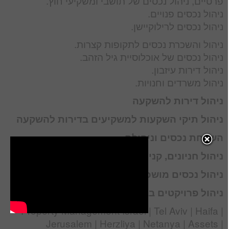
פרטיים, ניהול נכסים של תושבי ומשקיעי חוץ.
ניהול נכסים פנויים.
ניהול נכסים לרילוקיישן.
ניהול והשכרת נכסים לתקופות קצרות.
ניהול נכסים של אוכלוסיית גיל הזהב.
ניהול דירות עיזבון.
ניהול משרדים וחנויות.
ניהול דירות להשקעה
ניהול תיקי השקעות למשקיעים בדירות להשקעה
השבחת נכסים וניהולם
ניהול חניונים, קניונים בתי מלון, קרקעות
ניהול נכסים מושכרים
ניהול פרויקטים בבניה בישראל
Property Management Israel | Tel Aviv | Haifa |
Jerusalem | Herzliya | Netanya | Assets |