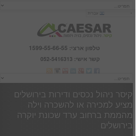
כניסה
עִבְרִית
שם משתמש :
סיסמא :
טלפון ארצי: 1599-55-66-55
קשר אישי: 052-5416313
Webmail
זכור אותי
הרשם
|
שכחתי סיסמא
קיסר ניהול נכסים ודירות בירושלים
מציע למכירה או להשכרה וילה
מהממת ברחוב ערד שכונת יוקרה
בירושלים