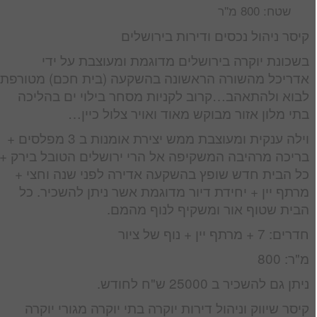
שטח: 800 מ''ר
קיסר ניהול נכסים ודירות בירושלים
בשכונת יוקרה בירושלים מדוגמת ומעוצבת על ידי
אדריכל מהשורה הראשונה בהשקעה (בית חכם) מטורפת
לבוא ולהתאהב…קרוב לקניות מסחר בילוי ים בהליכה
בתי מלון אזור מבוקש מאוד ואויר צלול כיין…
וילה ענקית ומעוצבת ממש יצירת אומנות ב 3 מפלסים +
בריכה מרהיבה המשקיפה אל הרי ירושלים הטובל בירק +
כל הבית חדש שופץ בהשקעה אדירה לפני שנה וחצי +
מרתף יין + יחידת דיור מדוגמת אשר ניתן להשכיר. כל
הבית שטוף אור ומשקיף לנוף מהמם.
חדרים: 7 + מרתף יין + נוף של ציור
מ"ר: 800
ניתן גם להשכיר ב 25000 ש"ח לחודש.
קיסר שיווק וניהול דירות יוקרה בתי יוקרה מגורי יוקרה