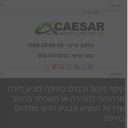
כניסה
עִבְרִית
שם משתמש :
סיסמא :
טלפון ארצי: 1599-55-66-55
קשר אישי: 052-5416313
Webmail
זכור אותי
הרשם
|
שכחתי סיסמא
קיסר ניהול נכסים בחיפה מציע דירה
מדהימה למכירה או השכרה ברחוב
שדרות הנשיא בבניין חדש ומדהים
בחיפה