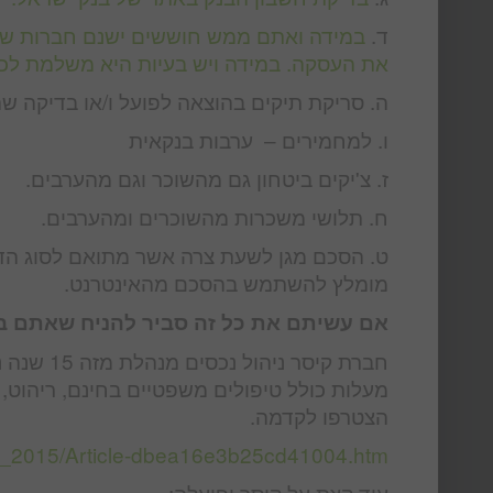
ד.
במידה ואתם ממש חוששים ישנם חברות שמ
את העסקה. במידה ויש בעיות היא משלמת לכ
ה. סריקת תיקים בהוצאה לפועל ו/או בדיקה שהד
ו. למחמירים – ערבות בנקאית
ז. צ'יקים ביטחון גם מהשוכר וגם מהערבים.
ח. תלושי משכרות מהשוכרים ומהערבים.
ט. הסכם מגן לשעת צרה אשר מתואם לסוג הדיי
מומלץ להשתמש בהסכם מהאינטרנט.
אם עשיתם את כל זה סביר להניח שאתם ב
מעלות כולל טיפולים משפטיים בחינם, ריהוט
הצטרפו לקדמה.
2_2015/Article-dbea16e3b25cd41004.htm
עוד קצת על קיסר ופועלה: