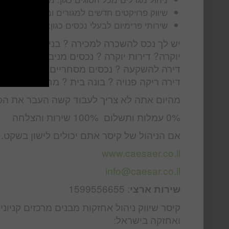
שיווק פרויקטים חדשים למגורים ומסחריים
שירותי פרימיום לבעלי נכסים כגון: שירותי קונסייר
יש לך נכס להשכרה למכירה ? בניין ? דירה ? די
יוקרה? דירות יוקרה ? נכסים מניבים? שטחי
דירה להשקעה ? נכסים מסחריים ? דירות להש
דירה ריקה פנויה ? בונה בית ? מחפש דירה ל
מהיום אתה לא צריך לעבוד קשה העבר את הכ
0% עמלות ותשלום 100% שירות והצלחה
אם הניהול של קיסר אתם יכולים לישון בשקט.
www.caesaer.co.il
info@caesar.co.il
: 1599556655
שירות ארצי
קיסר שיווק ניהול אחזקות מבנים מרכזים קניונ
ואחזקה בישראל: