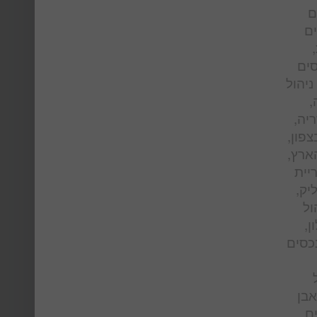
ם
ים
סים
ניהול
,
ריה,
צפון,
הארץ,
יית
יק,
ול
ן,
נכסים
אבן
ים