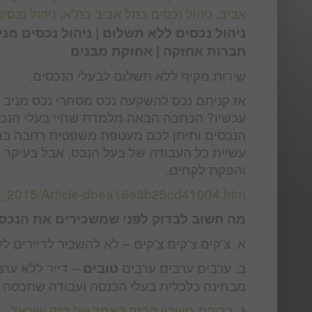
אביב
,
ניהול נכסים בתל אביב בת"א
,
ניהול נכסים
ניהול נכסים ללא תשלום | ניהול נכסים מניב
חברות אחזקה | אחזקת מבנים
שירות מקיף ללא תשלום לבעלי הנכסים.
אז קניתם נכס להשקעה נכס מסחרי נכס מניב מ
עכשיו? הכתבה הבאה מלמדת שחיי בעלי הנכסי
הנכסים ותיתן לכם מעטפת משפטית רחבה בחינם
עשיית כל העבודה של בעל הנכס, אבל בעיקר מת
והפקת לקחים.
2_2015/Article-dbea16e3b25cd41004.htm
מה חשוב לבדוק לפני שמשכירים את הנכס
א. צ'קים צ'קים צ'קים – לא להשכיר לדיירים לל
ב. ערבים ערבים ערבים
– דייר ללא ערב
טובים
מבחינה כלכלית בעלי הכנסה ועבודה שתכסה 
ג.
בדיקת חשבון הבנק באתר של בנק ישראל.