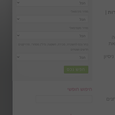
ות |
מחיר מינימאלי
מחיר מקסימאלי
ה
את
בחר נכס להשכרה, מכירה, השקעה, נדל''ן מסחרי, פרוייקטים
חדשים ושטחים
יסיון
חפש נכס
חיפוש חופשי
נים