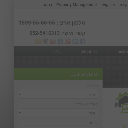
קיסר
צור קשר
Property Management
כניסה
אודות קבוצת קיסר
Webmail
טלפון ארצי: 1599-55-66-55
קשר אישי: 052-5416313
שקעות
כל הנכסים
בלוג
חפש נכס
בחר אזור
השכרה או מכירה
חדרים
תל