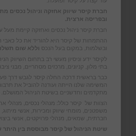
חברת קיסר שיווק אחזקה וניהול נכסים מת
ובפריסה ארצית.
חברת קיסר ניהול נכסים ואחזקה קיימת מעל עשור והיא מנהלת מעל 00
ההתמחות של קיסר היא להוריד את כל כאבי ה
ובשלמות, במקום בעל הנכס
וללא שום תשלו
לקיסר ידע וניסיון מעשי רב בתחום השיווק הניה
בתי מלון, קניונים, מרכזים מסחריים, מבני ציבו
כבר בראשית דרכה החלה קיסר לגבש דרך פעול
המשימה שלנו הייתה ועודנה להוביל את תרבות ה
מתקדמים וחדשניים בשיטת הניהול המושלם. לכ
הצוות של קיסר כולל: מנהלי נכסים, מנהלי אח
משפטנים, מומחי שיווק ומכירות, אנשי מיתוג,
חברתית, שמאים, מנהלי פרויקטים, אנשי ביצוע
שיטת הניהול של קיסר מבוססת בין היתר על 