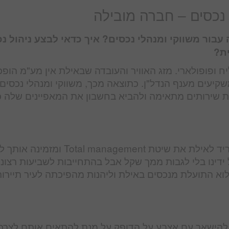
 נכסים – חברה מובילה
עבור משווקי ומנהלי נכסים? איך כדאי לבצע ניהול נ
ית?
יח ופופולארי. מזג האוויר והעובדה שבאילת אין מע"מ הופכ
קיעים מענף הנדל"ן. כתוצאה מכך, משווקי ומנהלי נכסים
 שירותים מתאימה ולהביא בחשבון את המאפיינים שלה כ
חברת קיסר שיווק וניהול נכסים בע"מ גאה להוריד לאילת את שיטת l management
ל ידינו בלי לגבות ממך שקל אבל בהתחייבות לשביעות רצונ
א התועלת מנכסים באילת וליהנות מהפיכתה לעיר תיירות
 להישאר עם אצבע על הדופק על מנת להתאים אותם לצרכ