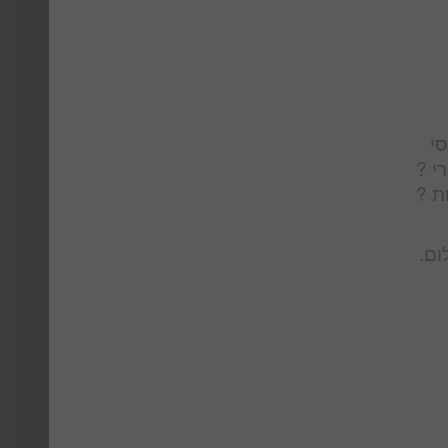
סי
י ?
ת ?
ום.