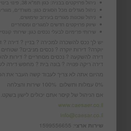
ניהול פרויקטים בבניה: כגון תמ"א 38, פינוי בינוי, קבוצת רכישה ועוד
ניהול מגדלים מכל הסוגים כגון: משרדים, מגורי
ניהול שכונות מגורים בעירוב שימושים.
שיווק פרויקטים חדשים למגורים ומסחריים
שירותי פרימיום לבעלי נכסים כגון: שירותי קונסייר
יש לך נכס להשכרה למכירה ? בניין ? דירה ? די
יוקרה? דירות יוקרה ? נכסים מניבים? שטחי
דירה להשקעה ? נכסים מסחריים ? דירות להש
דירה ריקה פנויה ? בונה בית ? מחפש דירה ל
מהיום אתה לא צריך לעבוד קשה העבר את הכ
0% עמלות ותשלום 100% שירות והצלחה
אם הניהול של קיסר אתם יכולים לישון בשקט.
www.caesaer.co.il
info@caesar.co.il
: 1599556655
שירות ארצי