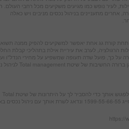
ילות, לעיר נופש כמו מגיעים משקיעים מכל רחבי העולם. 
רה, אחרים מתעניינים בניהול נכסים מניבים ויש כאלה
ר.
לת תחת קורת גג אחת יאפשר למשקיעים להפיק ממנה תשוא
בלות הרגולציה, לערב את עיריית אילת בתהליכי קבלת החל
רה על כך, פועל שדה תעופה שמשפיע על מחירי הנדל"ו וע
המשמעות של ניהול נכסים בטווח הארוך. מכאן ברורה החשיבות של 
בחברת קיסר שיווק וניהול נכסים בע"מ ישמחו לפגוש אותך כדי להסביר לך על היתרונות של שיטת Total
management. כל שעליך לעשות כעת הוא לחייג 1599-55-66-55 ונדאג לשרת אותך עם ניהול נכ
https:/