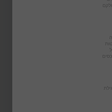
חלקם
ה
טות
ל
שיטת Total management לניהול נכסים
סים באילת