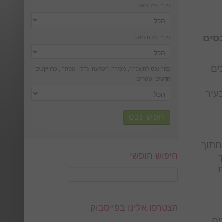
מחיר מינימאלי
כסים
מחיר מקסימאלי
ים
בחר נכס להשכרה, מכירה, השקעה, נדל''ן מסחרי, פרוייקטים
חדשים ושטחים
עיר
חפש נכס
Tota ומזמינה אותך לחתוך
ך
חיפוש חופשי
הצטרפו אלינו בפייסבוק
ים