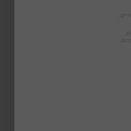
ריים,
ם,
בים,