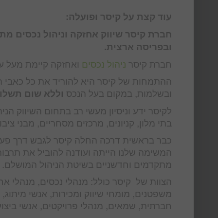
עוד קצת על קיסר ופועלה:
חברת קיסר שיווק אחזקה וניהול נכסים מת
ובפריסה ארצית.
חברת קיסר
ניהול נכסים
ואחזקה קיימת מעל עשור והיא מנהלת מ
ההתמחות של קיסר היא להוריד את כל כאבי ה
ובשלמות, במקום בעל הנכס
וללא שום תשלו
לקיסר ידע וניסיון מעשי רב בתחום השיווק הניה
בתי מלון, קניונים, מרכזים מסחריים, מבני ציבו
כבר בראשית דרכה החלה קיסר לגבש דרך פעול
המשימה שלנו הייתה ועודנה להוביל את תרבות ה
מתקדמים וחדשניים בשיטת הניהול המושלם. לכ
הצוות של קיסר כולל: מנהלי נכסים, מנהלי אח
משפטנים, מומחי שיווק ומכירות, אנשי מיתוג,
חברתית, שמאים, מנהלי פרויקטים, אנשי ביצוע