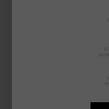
.
ון
שת גם
תל
יח