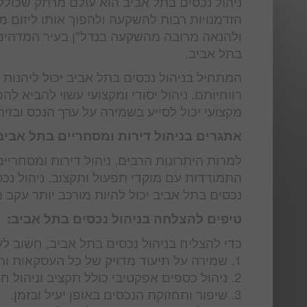
ניהול נכסים בתל אביב הוא עולם מרתק שכולל
הזדמנויות רבות להשקעה ולהפוך אותו ליזום מצ
ולהנאה מרובה מהשקעה בנדל"ן בעיר המדהימה 
בתל אביב.
המתחיל בניהול נכסים בתל אביב יכול ליהנות מ
רווחיותם. ניהול יסודי ומקצועי עשוי להביא 
מקצועי יכול לסייע בשמירה על ערך הנכס ובזיהו
אתגרים בניהול דירות ומסחריים בתל אביב
למרות היתרונות הרבים, ניהול דירות ומסחרי
התמודדות עם מוקדי תפעול ותקצוב. ניהול נכסי
נכסים בתל אביב יכול להיות מורכב יותר עקב 
טיפים להצלחה בניהול נכסים בתל אביב:
כדי להצליח בניהול נכסים בתל אביב, חשוב ל
1. שמירה על תיעוד מדויק של כל העסקאות והתיקים הנדרשים.
2. ניהול כספים אפקטיבי כולל תקציב וניהול חשבוניות בצורה מקצועית.
3. שיפור ותחזוקת הנכסים באופן יעיל ובזמן.