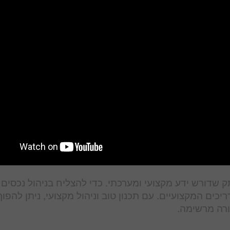
ת היא עליית השכר בעיר תל אביב, שמאופיינת בביקוש גב
ביב משתנה בעקבות השינויים הכלכליים והפוליטיים בארץ.
 ומרתקת. בנדל"ן בתל אביב היא אחת מהשוקים הפורים
ביב עשויה להביא לרווחים גבוהים ולהפוך את הנכס ליזם
 כאחד. בניהול נכסים בעיר התל אביבית ישנם יתרונות רב
ים בתל אביב, חשוב להקפיד על תכנון מדויק, שמירה על אי
ניהול מקצועית וניסיון היא צעד חשוב להצלחה בתחום.
ק שדורש ידע מקצועי ומערכתי. כדי להצליח בניהול נכסים 
ים המקצועיים. עם תכנון טוב וניהול מקצועי, ניתן להפוך
ורה מרשימה.