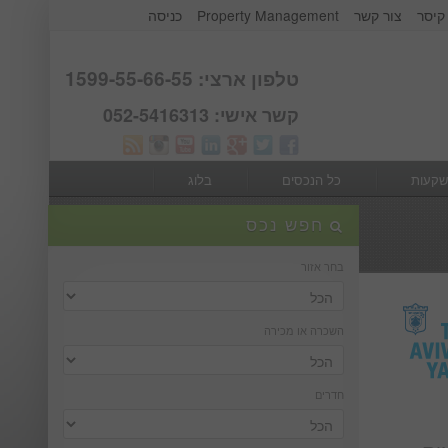
קיסר
צור קשר
Property Management
כניסה
אודות קבוצת קיסר
Webmail
טלפון ארצי: 1599-55-66-55
קשר אישי: 052-5416313
שקעות
כל הנכסים
בלוג
חפש נכס
בחר אזור
השכרה או מכירה
חדרים