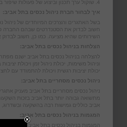
4. שוקול ערך תכנון וביצוע של פעולות שיפור בנכסים על מנת לשפר את התשואה ולהגביר את הערך.
איך לבחור חברת ניהול נכסים בתל אביב:
בשל האתגרים והצרכים המיוחדים של ניהול נכס
חשוב לבדוק את הסטנדרטים שבהם החברה פועל
השירותים שהיא מציעה. כמו כן, חשוב לבדוק 
הצלחות בניהול נכסים בתל אביב:
להצלחה בניהול נכסים בתל אביב ישנם מפתחות
וניהול משימות, יכולת ניהול זמן ויכולת יצי
יכולת יציבות רגשית ויכולת להתמודד עם לחצי
ניהול נכסים מסחריים בתל אביב:
ניהול נכסים מסחריים בתל אביב מעניק אתגרים
מתשואה גבוהה יותר בתל אביב בזכות השקעות
אביב כוללים גמישות רבה בהשקעה ובשדרוג, 
המגמות בניהול נכסים בתל אביב:
המגמות בניהול נכסים בתל אביב משתנות מעת