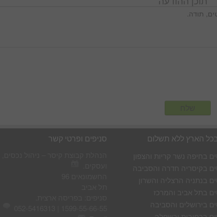
תוכן ההודעה
בכל הארץ ללא תשלום
סניפים ופרטי קשר
הנהלת קבוצת קיסר – ניהול נכסים, 
ים בחיפה נשר קריות והצפון
ועסקים.
ים בקיסריה חדרה והסביבה
החשמונאים 96
ים בנתניה הרצליה והשרון
תל אביב
ים בתל אביב והמרכז
סניפים: בפריסה ארצית.
ים בירושלים והסביבה
1599-55-66-55 | 052-5416313
ים ברחובות ובשפלה