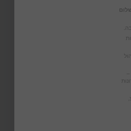
שלום
ת
ול
–
נות
,