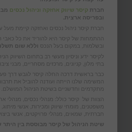
חברת
קיסר שיווק אחזקה וניהול נכסים
מבני
ובפריסה ארצית.
חברת קיסר ניהול נכסים ואחזקה קיימת מעל עשור והיא מנהלת מעל 00
ההתמחות של קיסר היא להוריד את כל כאבי ה
ובשלמות, במקום בעל הנכס
וללא שום תשלו
לקיסר ידע וניסיון מעשי רב בתחום השיווק הניה
בתי מלון, קניונים, מרכזים מסחריים, מבני ציבו
כבר בראשית דרכה החלה קיסר לגבש דרך פעול
המשימה שלנו הייתה ועודנה להוביל את תרבות ה
מתקדמים וחדשניים בשיטת הניהול המושלם. לכ
הצוות של קיסר כולל: מנהלי נכסים, מנהלי אח
משפטנים, מומחי שיווק ומכירות, אנשי מיתוג,
חברתית, שמאים, מנהלי פרויקטים, אנשי ביצוע
שיטת הניהול של קיסר מבוססת בין היתר על 