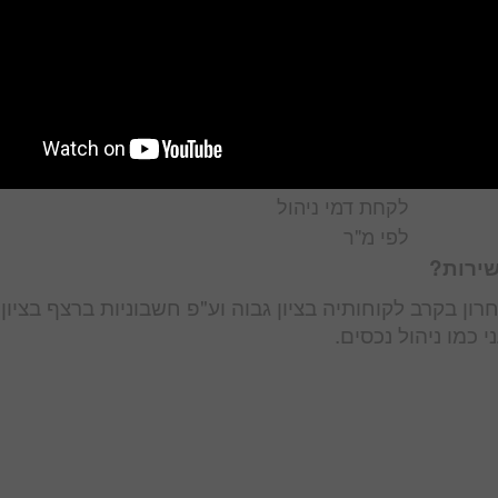
ניהול מתחמי
סים
מגורים, ניהול
מתחמי יוקרה ועוד
***הערה
במתחמים
מסוימים נהוג
לקחת דמי ניהול
לפי מ"ר
שירות?
 כמו ניהול נכסים.