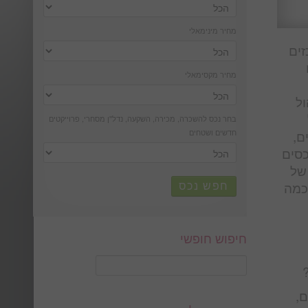
מחיר מינימאלי
זים
מחיר מקסימאלי
ול
בחר נכס להשכרה, מכירה, השקעה, נדל''ן מסחרי, פרוייקטים
ם,
חדשים ושטחים
כסים
 של
 כמה
חפש נכס
חיפוש חופשי
ם,