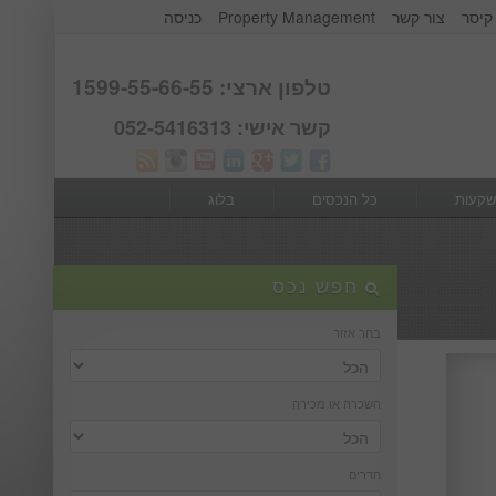
קיסר
צור קשר
Property Management
כניסה
אודות קבוצת קיסר
Webmail
טלפון ארצי: 1599-55-66-55
קשר אישי: 052-5416313
שקעות
כל הנכסים
בלוג
חפש נכס
בחר אזור
השכרה או מכירה
חדרים