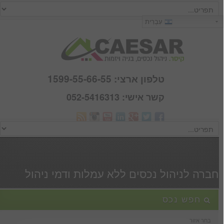
כניסה
עִבְרִית
שם משתמש :
סיסמא :
טלפון ארצי: 1599-55-66-55
קשר אישי: 052-5416313
Webmail
זכור אותי
הרשם
|
שכחתי סיסמא
חברה לניהול נכסים ללא עמלות ודמי ניהול
חפש נכס
בחר אזור