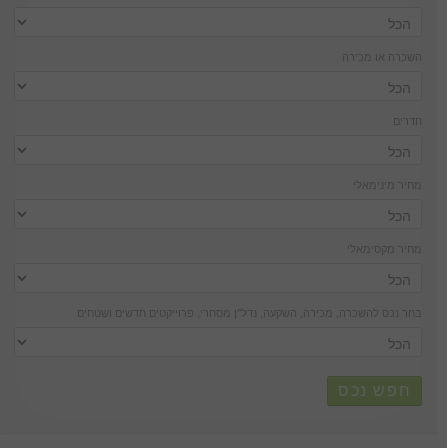
השכרה או מכירה
חדרים
מחיר מינימאלי
מחיר מקסימאלי
בחר נכס להשכרה, מכירה, השקעה, נדל''ן מסחרי, פרוייקטים חדשים ושטחים
חפש נכס