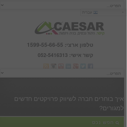
כניסה
עִבְרִית
שם משתמש :
סיסמא :
טלפון ארצי: 1599-55-66-55
קשר אישי: 052-5416313
Webmail
זכור אותי
הרשם
|
שכחתי סיסמא
איך בוחרים חברה לשיווק פרויקטים חדשים
למגורים?
חפש נכס