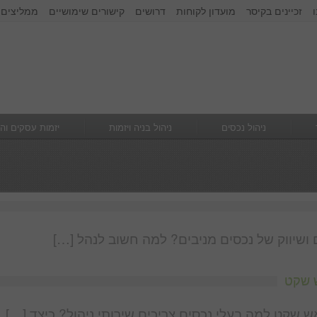
זכיינים בקיסר
מועדון לקוחות
דרושים
קישורים שימושיים
ממליצים 
זכור אותי
הרשם
|
שכחתי סיסמא
ניהול נכסים
ניהול בניה ויזמות
יזמות עסקים וה
ים ושיווק של נכסים מניבים? למה חשוב לנהל […]
ש שקט
ש שקט למה בעלי נכסים צריכים שירותי ניהול? כיצד […]