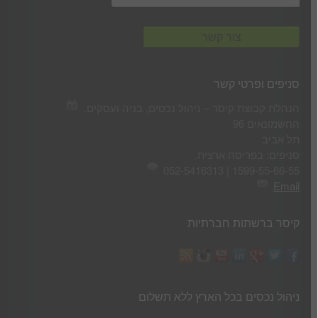
סניפים ופרטי קשר
הנהלת קבוצת קיסר – ניהול נכסים, בניה ועסקים.
החשמונאים 96
תל אביב
סניפים: בפריסה ארצית.
1599-55-66-55 | 052-5416313
Email
קיסר ברשתות חברתיות
ניהול נכסים בכל הארץ ללא תשלום