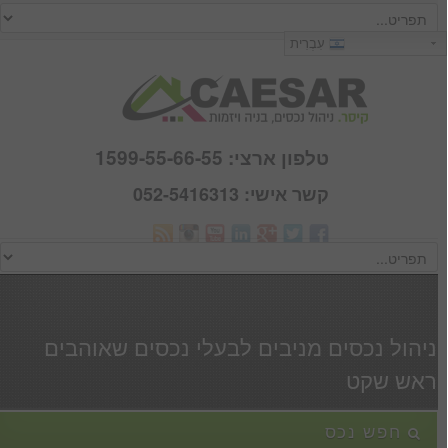
כניסה
עִבְרִית
שם משתמש :
סיסמא :
טלפון ארצי: 1599-55-66-55
קשר אישי: 052-5416313
Webmail
זכור אותי
הרשם
|
שכחתי סיסמא
ניהול נכסים מניבים לבעלי נכסים שאוהבים
ראש שקט
חפש נכס