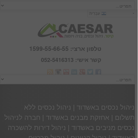
כניסה
עִבְרִית
שם משתמש :
סיסמא :
טלפון ארצי: 1599-55-66-55
קשר אישי: 052-5416313
Webmail
זכור אותי
הרשם
|
שכחתי סיסמא
ניהול נכסים באשדוד | ניהול נכסים ללא
תשלום | אחזקת מבנים באשדוד | חברה לניהול
נכסים מניבים באשדוד | ניהול דירות להשכרה
באשדוד | ניהול קניונים | ניהול מרכזים