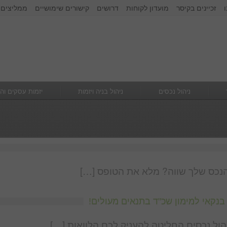
זכיינים בקיסר
מועדון לקוחות
דרושים
קישורים שימושיים
ממליצים 
זכור אותי
הרשם
|
שכחתי סיסמא
ניהול נכסים
ניהול בניה ויזמות
יזמות עסקים וה
כס שלך שווה? מלא את הטופס […]
בנקאי למימון שכ"ד בתנאים מעולים!
ל נכסים החליטה להעניק לכם הלוואות […]