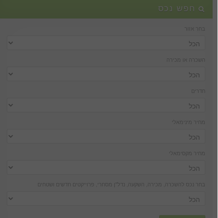
חפש נכס
בחר אזור
השכרה או מכירה
חדרים
מחיר מינימאלי
מחיר מקסימאלי
בחר נכס להשכרה, מכירה, השקעה, נדל''ן מסחרי, פרוייקטים חדשים ושטחים