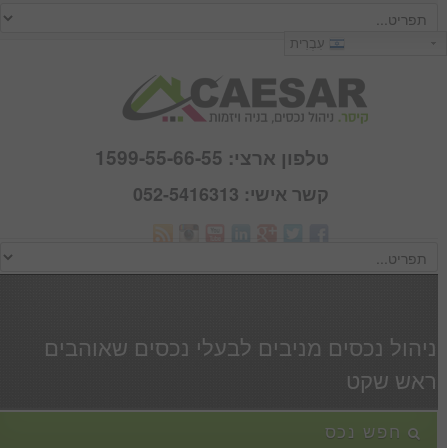
כניסה
עִבְרִית
שם משתמש :
סיסמא :
טלפון ארצי: 1599-55-66-55
קשר אישי: 052-5416313
Webmail
זכור אותי
הרשם
|
שכחתי סיסמא
ניהול נכסים מניבים לבעלי נכסים שאוהבים
ראש שקט
חפש נכס