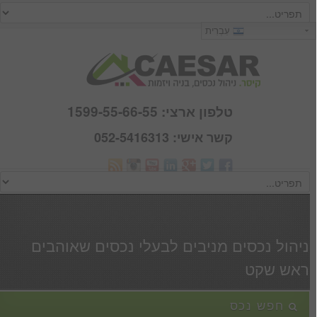
כניסה
עִבְרִית
שם משתמש :
סיסמא :
טלפון ארצי: 1599-55-66-55
קשר אישי: 052-5416313
Webmail
זכור אותי
הרשם
|
שכחתי סיסמא
ניהול נכסים מניבים לבעלי נכסים שאוהבים
ראש שקט
חפש נכס