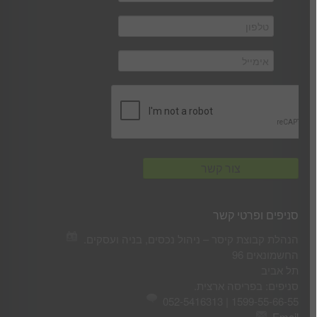
סניפים ופרטי קשר
הנהלת קבוצת קיסר – ניהול נכסים, בניה ועסקים.
החשמונאים 96
תל אביב
סניפים: בפריסה ארצית.
1599-55-66-55 | 052-5416313
Email