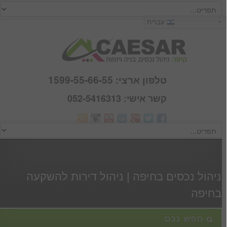
כניסה
עִבְרִית
שם משתמש :
סיסמא :
טלפון ארצי: 1599-55-66-55
קשר אישי: 052-5416313
Webmail
זכור אותי
הרשם
|
שכחתי סיסמא
ניהול נכסים בחיפה | ניהול דירות להשקעה
בחיפה
חפש נכס