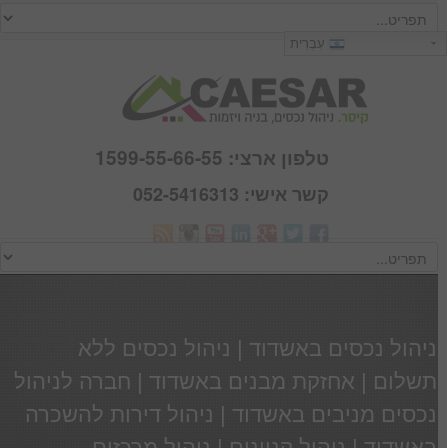
כניסה
עִבְרִית
שם משתמש :
סיסמא :
טלפון ארצי: 1599-55-66-55
קשר אישי: 052-5416313
Webmail
זכור אותי
הרשם
|
שכחתי סיסמא
ניהול נכסים באשדוד | ניהול נכסים ללא
תשלום | אחזקת מבנים באשדוד | חברה לניהול
נכסים מניבים באשדוד | ניהול דירות להשכרה
באשדוד | ניהול קניונים | ניהול מרכזים