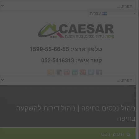
כניסה
עִבְרִית
שם משתמש :
סיסמא :
טלפון ארצי: 1599-55-66-55
קשר אישי: 052-5416313
Webmail
זכור אותי
הרשם
|
שכחתי סיסמא
ניהול נכסים בחיפה | ניהול דירות להשקעה
בחיפה
חפש נכס