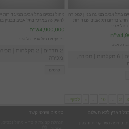
ים בתל אביב מציעה בניין למכירה
ניהול נכסים בתל אביב מציע דירות יי
דש בדרום תל אביב עם דירות
להשקעה במרכז בתל אביב בבניין בו
בתל אביב
4,900,000ש''ח
ש''ח
דיזינגוף מרכז תל אביב , תל אביב
ב, תל אביב
2 חדרים | 2 מקלחות | מכיר
6 חדרים | 6 מקלחות | מכירה,
מכירה
פרטים
3
2
...
10
...
»
לסוף »
בכל הארץ ללא תשלום
סניפים ופרטי קשר
הנהלת קבוצת קיסר – ניהול נכסים, 
ים בחיפה נשר קריות והצפון
ועסקים.