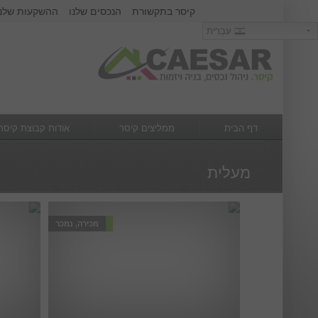
קיסר בתקשורת
הנכסים שלנו
ההשקעות שלנו
כניסה
עִבְרִית
עִבְרִית
שם משתמש :
סיסמא :
דף הבית
ממליצים קיסר
אודות קבוצת קיסר
מה חדש
צור קשר
מעלית
מכירה, נמכר