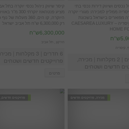
ל נכסים ושיווק דירות נכסי בתי
קיסר שיווק ניהול נכסי יוקרה בתל אב
סריה ממליץ למכירה: מגורי יוקרה
מציע פנטהאוז יוקרתי 300 מ"
רה מפוארים בישראל בשכונת
היוקרה, קו הים, 360 מעלות של 
הגולף בקיסריה – CAESAREA LUXURY
רק 6,300,000 ש"ח תל אביב ישראל
HOME FO
6,300,000ש''ח
ש''ח
הירקון , תל אביב
, קיסריה
6 חדרים | 3 מקלחות | מכיר
7 חדרים | 2 מקלחות | מכירה,
פרוייקטים חדשים ושטחים
טים חדשים ושטחים
פרטים
מכירה, פרויקטים חדשים
פרויקטים חדשים,